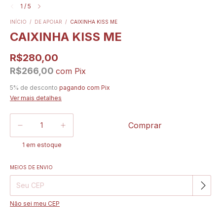
1
/
5
INÍCIO
/
DE APOIAR
/
CAIXINHA KISS ME
CAIXINHA KISS ME
R$280,00
R$266,00
com
Pix
5% de desconto
pagando com Pix
Ver mais detalhes
1
em estoque
MEIOS DE ENVIO
Alterar CEP
Entregas para o CEP:
Não sei meu CEP