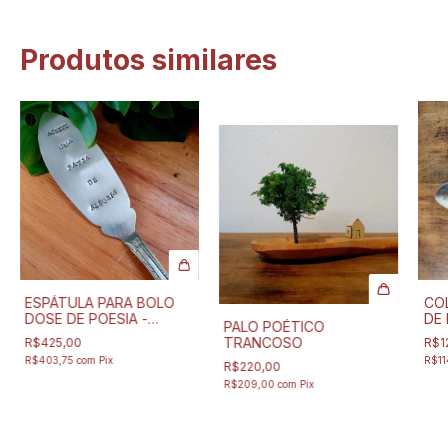
Produtos similares
ESPÁTULA PARA BOLO
CO
DOSE DE POESIA -
DE 
PALO POÉTICO
ACEITE UMA FATIA DE
TRANCOSO
R$425,00
R$1
ALEGRIA
R$403,75
com
Pix
R$11
R$220,00
R$209,00
com
Pix