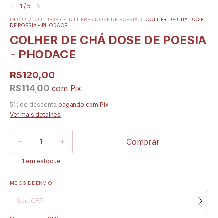
1
/
5
INÍCIO
/
COLHERES E TALHERES DOSE DE POESIA
/
COLHER DE CHÁ DOSE
DE POESIA - PHODACE
COLHER DE CHÁ DOSE DE POESIA
- PHODACE
R$120,00
R$114,00
com
Pix
5% de desconto
pagando com Pix
Ver mais detalhes
1
em estoque
MEIOS DE ENVIO
Alterar CEP
Entregas para o CEP: