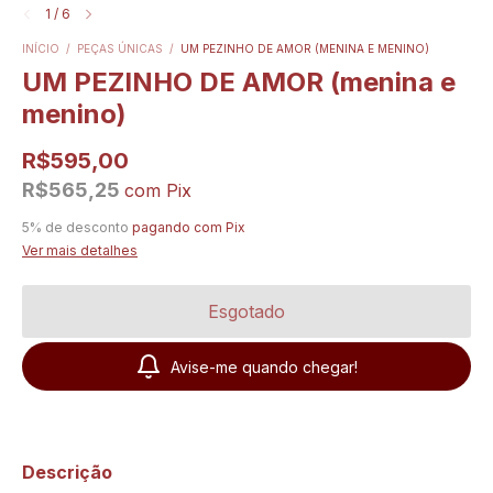
1
/
6
INÍCIO
/
PEÇAS ÚNICAS
/
UM PEZINHO DE AMOR (MENINA E MENINO)
UM PEZINHO DE AMOR (menina e
menino)
R$595,00
R$565,25
com
Pix
5% de desconto
pagando com Pix
Ver mais detalhes
Avise-me quando chegar!
Descrição