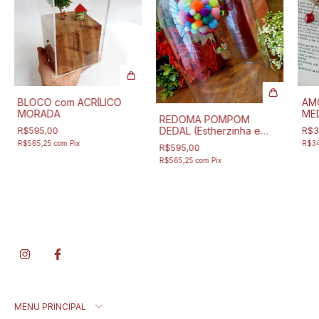
BLOCO com ACRÍLICO
AM
MORADA
MED
REDOMA POMPOM
DEDAL (Estherzinha e
R$595,00
R$3
Clovis)
R$565,25
com
Pix
R$3
R$595,00
R$565,25
com
Pix
MENU PRINCIPAL