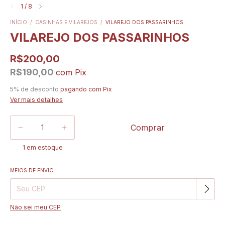
1
/
8
INÍCIO
/
CASINHAS E VILAREJOS
/
VILAREJO DOS PASSARINHOS
VILAREJO DOS PASSARINHOS
R$200,00
R$190,00
com
Pix
5% de desconto
pagando com Pix
Ver mais detalhes
1
em estoque
MEIOS DE ENVIO
Alterar CEP
Entregas para o CEP:
Não sei meu CEP